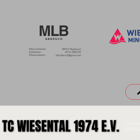
TC WIESENTAL 1974 E.V.
TC WIESENTAL 1974 E.V.
Linden
68753 