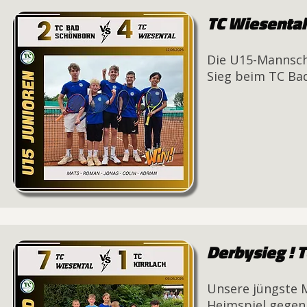
TC Wiesental
Die U15-Mannscha
Sieg beim TC Bad
Derbysieg ! T
Unsere jüngste M
Heimspiel gegen 