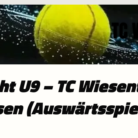
TC 
TC 
ht U9 – TC Wiesent
en (Auswärtsspie