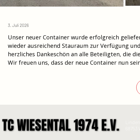
3. Juli 2026
Unser neuer Container wurde erfolgreich geliefe
wieder ausreichend Stauraum zur Verfügung und 
herzliches Dankeschön an alle Beteiligten, die
Wir freuen uns, dass der neue Container nun sei
TC WIESENTAL 1974 E.V.
TC WIESENTAL 1974 E.V.
Linden
68753 