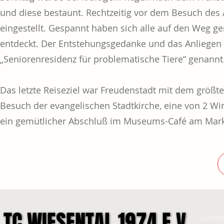
und diese bestaunt. Rechtzeitig vor dem Besuch des 
eingestellt. Gespannt haben sich alle auf den Weg 
entdeckt. Der Entstehungsgedanke und das Anliegen d
„Seniorenresidenz für problematische Tiere“ genannt
Das letzte Reiseziel war Freudenstadt mit dem größte
Besuch der evangelischen Stadtkirche, eine von 2 Wi
ein gemütlicher Abschluß im Museums-Café am Markt
TC WIESENTAL 1974 E.V.
TC WIESENTAL 1974 E.V.
Linden